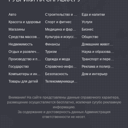
Авто
Строительство и ремонт
Еда и напитки
Красота и здоровье
Спорт и фитнес
Услуги
Магазины
Медицина и фармацевтика
Бизнес
Средства массовой информации
Культура и искусство
Общество
Недвижимость
Финансы
Домашние животные
Отдых и развлечения
Туризм
Наука и образование
Производство и поставки
Одежда и мода
Транспорт и перевозки
Государство
Справочно-информационные системы
Реклама и полиграфия
Компьютеры и интернет
Безопасность
Дом и интерьер
Товары для детей
Телекоммуникации и связь
Внимание! На сайте представлены данные справочного характера,
размещение осуществляется бесплатно, исключая сугубо рекламную
информацию.
За содержание и достоверность данных Администрация
ответственности не несет.