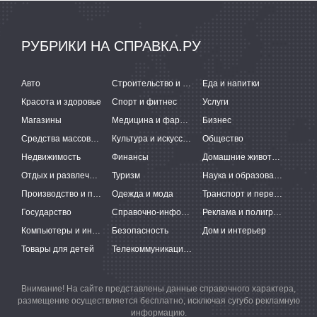
РУБРИКИ НА СПРАВКА.РУ
Авто
Строительство и ремонт
Еда и напитки
Красота и здоровье
Спорт и фитнес
Услуги
Магазины
Медицина и фармацевтика
Бизнес
Средства массовой информации
Культура и искусство
Общество
Недвижимость
Финансы
Домашние животные
Отдых и развлечения
Туризм
Наука и образование
Производство и поставки
Одежда и мода
Транспорт и перевозки
Государство
Справочно-информационные системы
Реклама и полиграфия
Компьютеры и интернет
Безопасность
Дом и интерьер
Товары для детей
Телекоммуникации и связь
Внимание! На сайте представлены данные справочного характера,
размещение осуществляется бесплатно, исключая сугубо рекламную
информацию.