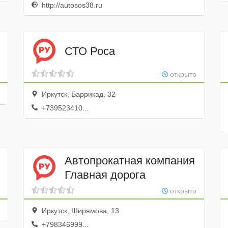
http://autosos38.ru
СТО Роса
открыто
Иркутск, Баррикад, 32
+739523410...
Автопрокатная компания
Главная дорога
открыто
Иркутск, Ширямова, 13
+798346999...