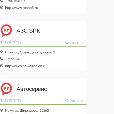
+790164007...
http://www.rosneft.ru
АЗС БРК
открыто
Иркутск, Объездная дорога, 3
+739524865...
http://www.baikalregion.ru
Автосервис
открыто
Иркутск, Ширямова, 12Б/2