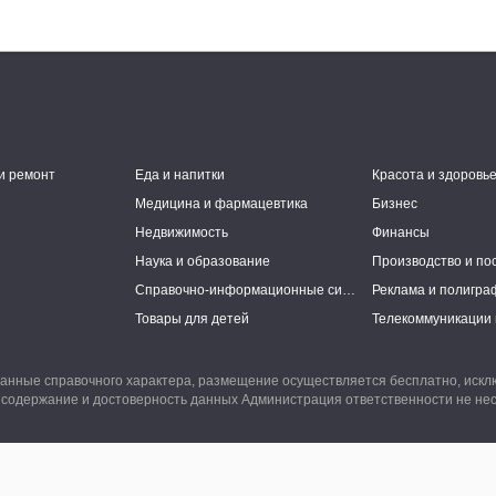
и ремонт
Еда и напитки
Красота и здоровь
Медицина и фармацевтика
Бизнес
Недвижимость
Финансы
Наука и образование
Производство и по
Справочно-информационные системы
Реклама и полигра
Товары для детей
Телекоммуникации 
анные справочного характера, размещение осуществляется бесплатно, иск
 содержание и достоверность данных Администрация ответственности не нес