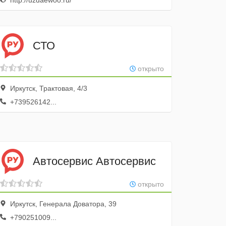
http://uzdaewoo.ru/
СТО
открыто
Иркутск, Трактовая, 4/3
+739526142...
Автосервис Автосервис
открыто
Иркутск, Генерала Доватора, 39
+790251009...