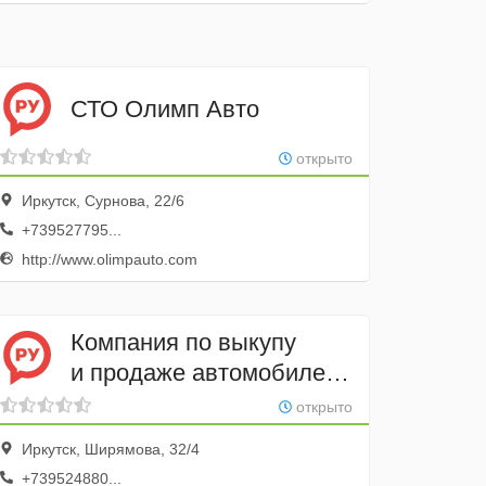
СТО Олимп Авто
открыто
Иркутск, Сурнова, 22/6
+739527795...
http://www.olimpauto.com
Компания по выкупу
и продаже автомобилей
премиум класса Трейд-
открыто
ин № 1
Иркутск, Ширямова, 32/4
+739524880...