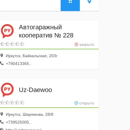
Автогаражный
кооператив № 228
закрыто
Иркутск, Байкальская, 203г
+790413365...
Uz-Daewoo
открыто
Иркутск, Ширямова, 28/8
+739525005...