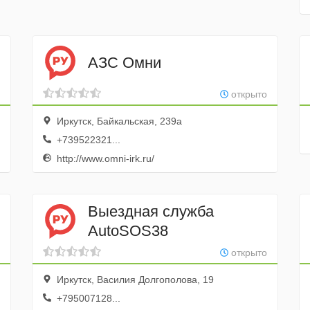
АЗС Омни
открыто
Иркутск, Байкальская, 239а
+739522321...
http://www.omni-irk.ru/
Выездная служба
AutoSOS38
открыто
Иркутск, Василия Долгополова, 19
+795007128...