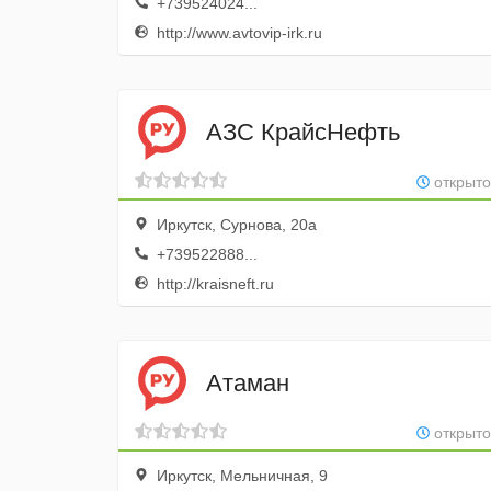
+739524024...
http://www.avtovip-irk.ru
АЗС КрайсНефть
открыто
Иркутск, Сурнова, 20а
+739522888...
http://kraisneft.ru
Атаман
открыто
Иркутск, Мельничная, 9