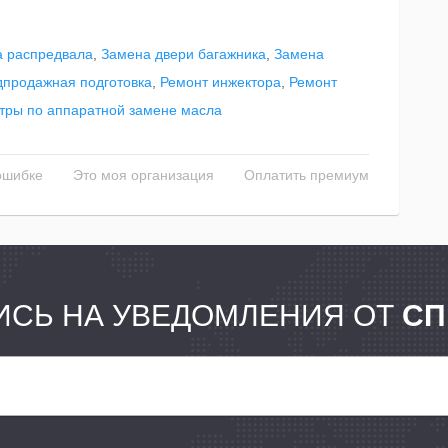
а распредвала
,
Замена двери багажника
,
Замена
продажная подготовка
,
Ремонт инжектора
,
Ремонт
тры по аппаратной замене масла
ошибке
Это моя организация
Оплатить премиум
СЬ НА УВЕДОМЛЕНИЯ ОТ
СП