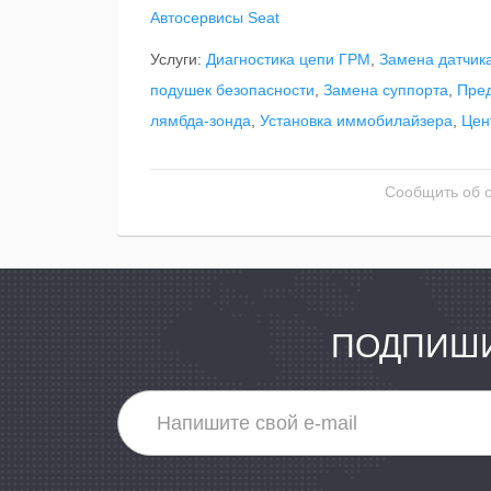
Автосервисы Seat
Услуги:
Диагностика цепи ГРМ
,
Замена датчик
подушек безопасности
,
Замена суппорта
,
Пред
лямбда-зонда
,
Установка иммобилайзера
,
Цен
Сообщить об 
ПОДПИШИ