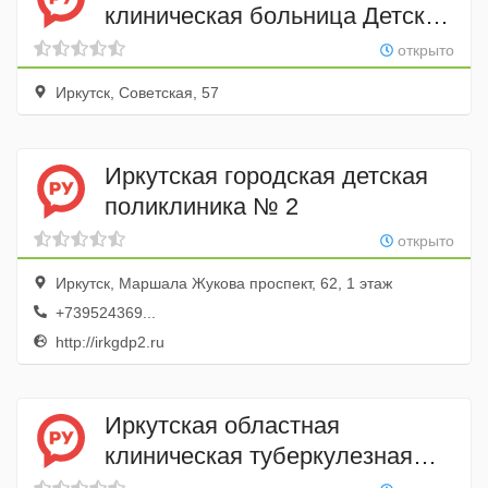
клиническая больница Детский
травмпункт, Ивано-
открыто
Матренинская детская
Иркутск, Советская, 57
клиническая больница
Иркутская городская детская
поликлиника № 2
открыто
Иркутск, Маршала Жукова проспект, 62, 1 этаж
+739524369...
http://irkgdp2.ru
Иркутская областная
клиническая туберкулезная
больница