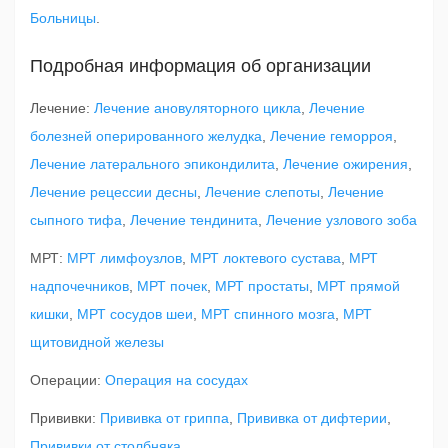
Больницы
.
Подробная информация об организации
Лечение:
Лечение ановуляторного цикла
,
Лечение
болезней оперированного желудка
,
Лечение геморроя
,
Лечение латерального эпикондилита
,
Лечение ожирения
,
Лечение рецессии десны
,
Лечение слепоты
,
Лечение
сыпного тифа
,
Лечение тендинита
,
Лечение узлового зоба
МРТ:
МРТ лимфоузлов
,
МРТ локтевого сустава
,
МРТ
надпочечников
,
МРТ почек
,
МРТ простаты
,
МРТ прямой
кишки
,
МРТ сосудов шеи
,
МРТ спинного мозга
,
МРТ
щитовидной железы
Операции:
Операция на сосудах
Прививки:
Прививка от гриппа
,
Прививка от дифтерии
,
Прививки от столбняка