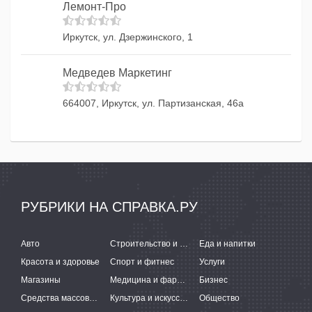
Лемонт-Про
Иркутск, ул. Дзержинского, 1
Медведев Маркетинг
664007, Иркутск, ул. Партизанская, 46а
РУБРИКИ НА СПРАВКА.РУ
Авто
Строительство и ремонт
Еда и напитки
Красота и здоровье
Спорт и фитнес
Услуги
Магазины
Медицина и фармацевтика
Бизнес
Средства массовой информации
Культура и искусство
Общество