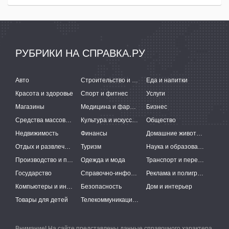
РУБРИКИ НА СПРАВКА.РУ
Авто
Строительство и ремонт
Еда и напитки
Красота и здоровье
Спорт и фитнес
Услуги
Магазины
Медицина и фармацевтика
Бизнес
Средства массовой информации
Культура и искусство
Общество
Недвижимость
Финансы
Домашние животные
Отдых и развлечения
Туризм
Наука и образование
Производство и поставки
Одежда и мода
Транспорт и перевозки
Государство
Справочно-информационные системы
Реклама и полиграфия
Компьютеры и интернет
Безопасность
Дом и интерьер
Товары для детей
Телекоммуникации и связь
Внимание! На сайте представлены данные справочного характера,