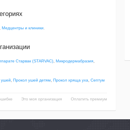
егориях
,
Медцентры и клиники
.
ганизации
ппарате Cтарвак (STARVAC)
,
Микродермабразия
,
 ушей
,
Прокол ушей детям
,
Прокол хряща уха
,
Септум
ошибке
Это моя организация
Оплатить премиум