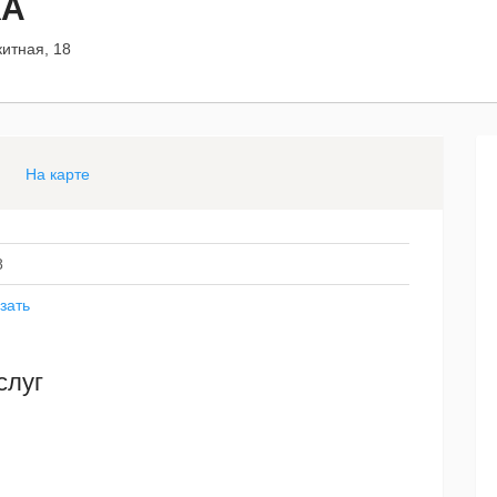
КА
китная, 18
На карте
8
зать
слуг