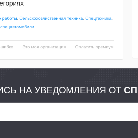
егориях
 работы
,
Сельскохозяйственная техника
,
Спецтехника
,
 спецавтомобили
.
ошибке
Это моя организация
Оплатить премиум
СЬ НА УВЕДОМЛЕНИЯ ОТ
СП