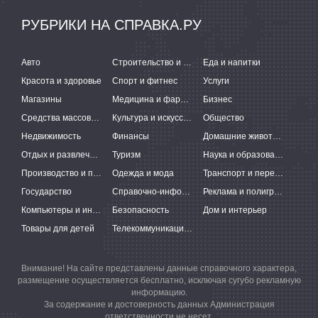
РУБРИКИ НА СПРАВКА.РУ
Авто
Строительство и ремонт
Еда и напитки
Красота и здоровье
Спорт и фитнес
Услуги
Магазины
Медицина и фармацевтика
Бизнес
Средства массовой информации
Культура и искусство
Общество
Недвижимость
Финансы
Домашние животные
Отдых и развлечения
Туризм
Наука и образование
Производство и поставки
Одежда и мода
Транспорт и перевозки
Государство
Справочно-информационные системы
Реклама и полиграфия
Компьютеры и интернет
Безопасность
Дом и интерьер
Товары для детей
Телекоммуникации и связь
Внимание! На сайте представлены данные справочного характера,
размещение осуществляется бесплатно, исключая сугубо рекламную
информацию.
За содержание и достоверность данных Администрация
ответственности не несет.