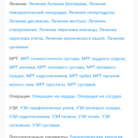
Лечение:
Лечение болезни Бехтерева
,
Лечение
геморрагической лихорадки
,
Лечение гипергидроза
,
Лечение дислексии
,
Лечение желтухи
,
Лечение
отморожения
,
Лечение перелома ключицы
,
Лечение
перелома плеча
,
Лечение хронического кашля
,
Лечение
целиакии
МРТ:
МРТ голеностопного сустава
,
МРТ грудного отдела
,
МРТ копчика
,
МРТ локтевого сустава
,
МРТ мочевого
пузыря
,
МРТ надпочечников
,
МРТ орбит
,
МРТ органов
малого таза
,
МРТ простаты
,
МРТ суставов
Операции:
Операция на сердце
,
Операция на сосудах
УЗИ:
УЗИ лимфатических узлов
,
УЗИ мочевого пузыря
,
УЗИ надпочечников
,
УЗИ печени
,
УЗИ почек
,
УЗИ
селезенки
,
УЗИ суставов
Дополнительные параметры:
Бариатрическая хирургия
,