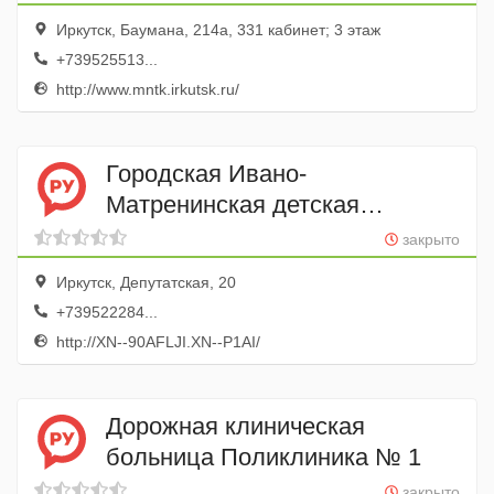
Иркутск, Баумана, 214а, 331 кабинет; 3 этаж
+739525513...
http://www.mntk.irkutsk.ru/
Городская Ивано-
Матренинская детская
клиническая больница
закрыто
Иркутск, Депутатская, 20
+739522284...
http://XN--90AFLJI.XN--P1AI/
Дорожная клиническая
больница Поликлиника № 1
закрыто