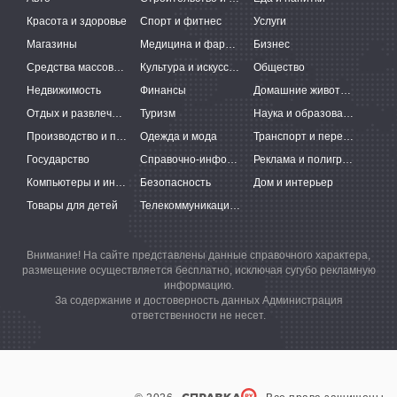
Красота и здоровье
Спорт и фитнес
Услуги
Магазины
Медицина и фармацевтика
Бизнес
Средства массовой информации
Культура и искусство
Общество
Недвижимость
Финансы
Домашние животные
Отдых и развлечения
Туризм
Наука и образование
Производство и поставки
Одежда и мода
Транспорт и перевозки
Государство
Справочно-информационные системы
Реклама и полиграфия
Компьютеры и интернет
Безопасность
Дом и интерьер
Товары для детей
Телекоммуникации и связь
Внимание! На сайте представлены данные справочного характера,
размещение осуществляется бесплатно, исключая сугубо рекламную
информацию.
За содержание и достоверность данных Администрация
ответственности не несет.