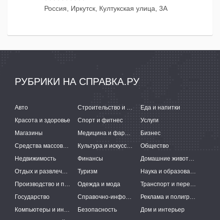
Россия, Иркутск, Култукская улица, 3А
РУБРИКИ НА СПРАВКА.РУ
Авто
Строительство и ремонт
Еда и напитки
Красота и здоровье
Спорт и фитнес
Услуги
Магазины
Медицина и фармацевтика
Бизнес
Средства массовой информации
Культура и искусство
Общество
Недвижимость
Финансы
Домашние животные
Отдых и развлечения
Туризм
Наука и образование
Производство и поставки
Одежда и мода
Транспорт и перевозки
Государство
Справочно-информационные системы
Реклама и полиграфия
Компьютеры и интернет
Безопасность
Дом и интерьер