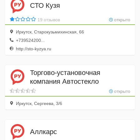
СТО Кузя
19 отзывов
открыто
Иркутск, Старокузьмихинская, 66
+739524200...
http://sto-kyzya.ru
Торгово-установочная
компания Автостекло
открыто
Иркутск, Сергеева, 3/6
Аллкарс