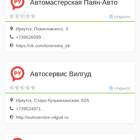
Автомастерская Паян-Авто
открыто
Иркутск, Помяловского, 3
+739526099...
https://vk.com/tonirovka_irk
Автосервис Вилгуд
открыто
Иркутск, Старо-Кузьмихинская, 82А
+739524871...
http://autoservice-vilgud.ru