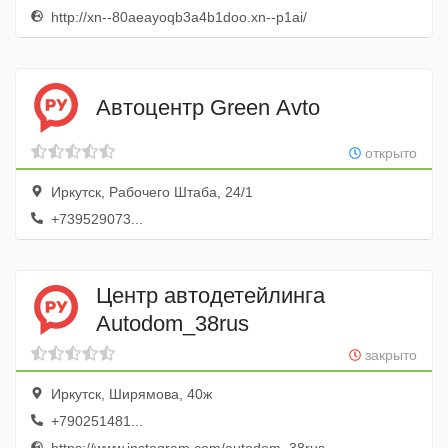
http://xn--80aeayoqb3a4b1doo.xn--p1ai/
Автоцентр Green Avto
открыто
Иркутск, Рабочего Штаба, 24/1
+739529073...
Центр автодетейлинга
Autodom_38rus
закрыто
Иркутск, Ширямова, 40ж
+790251481...