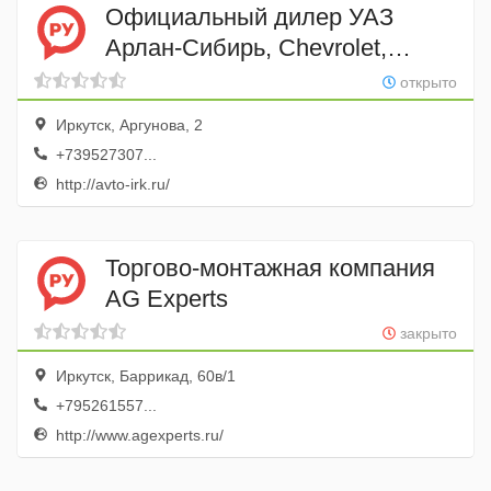
Официальный дилер УАЗ
Арлан-Сибирь, Chevrolet,
ISUZU
открыто
Иркутск, Аргунова, 2
+739527307...
http://avto-irk.ru/
Торгово-монтажная компания
AG Experts
закрыто
Иркутск, Баррикад, 60в/1
+795261557...
http://www.agexperts.ru/