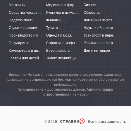
Магазины
Медицина и фармацевтика
Бизнес
Средства массовой информации
Культура и искусство
Общество
Недвижимость
Финансы
Домашние животные
Отдых и развлечения
Туризм
Наука и образование
Производство и поставки
Одежда и мода
Транспорт и перевозки
Государство
Справочно-информационные системы
Реклама и полиграфия
Компьютеры и интернет
Безопасность
Дом и интерьер
Товары для детей
Телекоммуникации и связь
Внимание! На сайте представлены данные справочного характера,
размещение осуществляется бесплатно, исключая сугубо рекламную
информацию.
За содержание и достоверность данных Администрация
ответственности не несет.
© 2026
Все права защищены