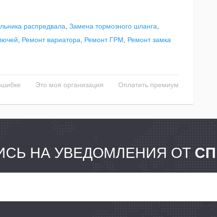
льника распредвала
,
Замена тормозного шланга
,
лючей
,
Ремонт вариатора
,
Ремонт ГРМ
,
Ремонт замка
ошибке
Это моя организация
Оплатить премиум
СЬ НА УВЕДОМЛЕНИЯ ОТ
СП