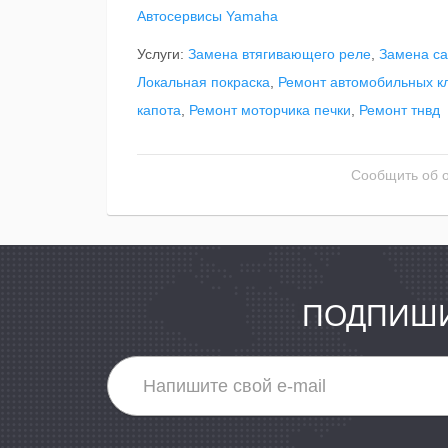
Автосервисы Yamaha
Услуги:
Замена втягивающего реле
,
Замена са
Локальная покраска
,
Ремонт автомобильных к
капота
,
Ремонт моторчика печки
,
Ремонт тнвд
Сообщить об 
ПОДПИШИ