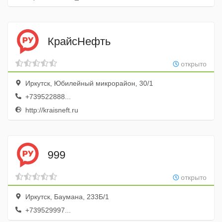
КрайсНефть
открыто
Иркутск, Юбилейный микрорайон, 30/1
+739522888...
http://kraisneft.ru
999
открыто
Иркутск, Баумана, 233Б/1
+739529997...