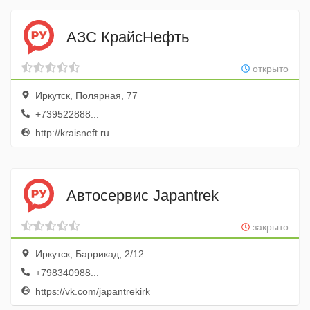
АЗС КрайсНефть
открыто
Иркутск, Полярная, 77
+739522888...
http://kraisneft.ru
Автосервис Japantrek
закрыто
Иркутск, Баррикад, 2/12
+798340988...
https://vk.com/japantrekirk