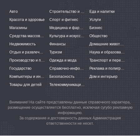
Авто
Строительство и ремонт
Еда и напитки
Красота и здоровье
Спорт и фитнес
Услуги
Магазины
Медицина и фармацевтика
Бизнес
Средства массовой информации
Культура и искусство
Общество
Недвижимость
Финансы
Домашние животные
Отдых и развлечения
Туризм
Наука и образование
Производство и поставки
Одежда и мода
Транспорт и перевозки
Государство
Справочно-информационные системы
Реклама и полиграфия
Компьютеры и интернет
Безопасность
Дом и интерьер
Товары для детей
Телекоммуникации и связь
Внимание! На сайте представлены данные справочного характера,
размещение осуществляется бесплатно, исключая сугубо рекламную
информацию.
За содержание и достоверность данных Администрация
ответственности не несет.