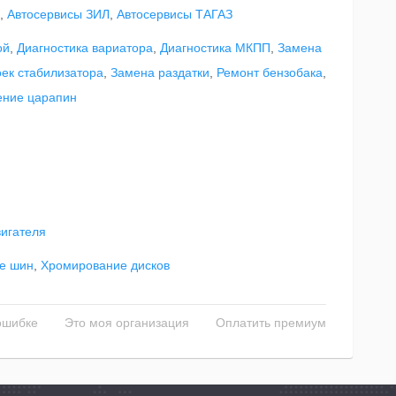
,
Автосервисы ЗИЛ
,
Автосервисы ТАГАЗ
ой
,
Диагностика вариатора
,
Диагностика МКПП
,
Замена
ек стабилизатора
,
Замена раздатки
,
Ремонт бензобака
,
ение царапин
игателя
е шин
,
Хромирование дисков
ошибке
Это моя организация
Оплатить премиум