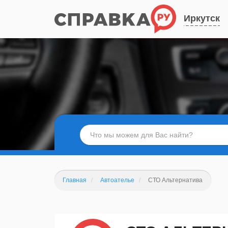
Иркутск
Главная
Автоателье
СТО Альтернатива