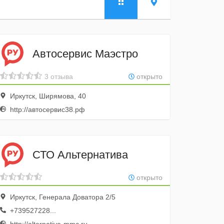
Автосервис Маэстро
3 отзыва
открыто
Иркутск, Ширямова, 40
http://автосервис38.рф
СТО Альтернатива
открыто
Иркутск, Генерала Доватора 2/5
+739527228...