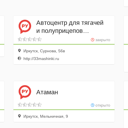
Автоцентр для тягачей
и полуприцепов
33 машинки
закрыто
Иркутск, Сурнова, 56в
http://33mashinki.ru
Атаман
открыто
Иркутск, Мельничная, 9