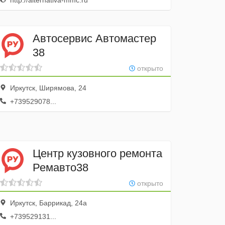
http://alternativa-mmc.ru
Автосервис Автомастер
38
открыто
Иркутск, Ширямова, 24
+739529078...
Центр кузовного ремонта
Ремавто38
открыто
Иркутск, Баррикад, 24а
+739529131...