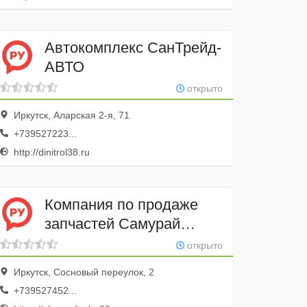
Автокомплекс СанТрейд-
АВТО
открыто
Иркутск, Аларская 2-я, 71
+739527223...
http://dinitrol38.ru
Компания по продаже
запчастей Самурай
Трейд
открыто
Иркутск, Сосновый переулок, 2
+739527452...