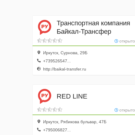
Транспортная компания
Байкал-Трансфер
открыто
Иркутск, Сурнова, 29Б
+739526547...
http://baikal-transfer.ru
RED LINE
открыто
Иркутск, Рябикова бульвар, 47Б
+795006827...