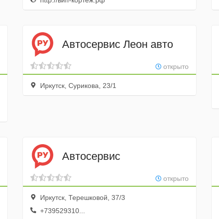
http://вип-кортеж.рф
Автосервис Леон авто
открыто
Иркутск, Сурикова, 23/1
Автосервис
открыто
Иркутск, Терешковой, 37/3
+739529310...