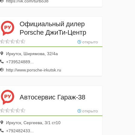
https://vk.com/turbo38
Официальный дилер
Porschе ДжиТи-Центр
открыто
Иркутск, Ширямова, 32/4а
+739524889...
http://www.porsche-irkutsk.ru
Автосервис Гараж-38
открыто
Иркутск, Сергеева, 3/1 ст10
+792482433...