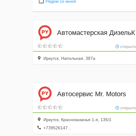
Рядом со мной
Автомастерская ДизельК
открыто
Иркутск, Напольная, 387а
Автосервис Mr. Motors
открыто
Иркутск, Красноказачья 1-я, 135/1
+739526147...