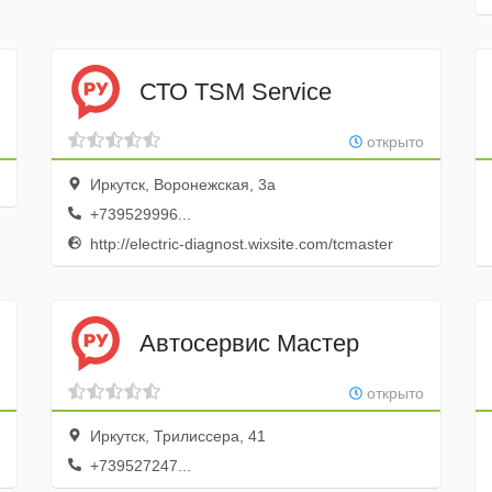
СТО TSM Service
открыто
Иркутск, Воронежская, 3а
+739529996...
http://electric-diagnost.wixsite.com/tcmaster
Автосервис Мастер
открыто
Иркутск, Трилиссера, 41
+739527247...