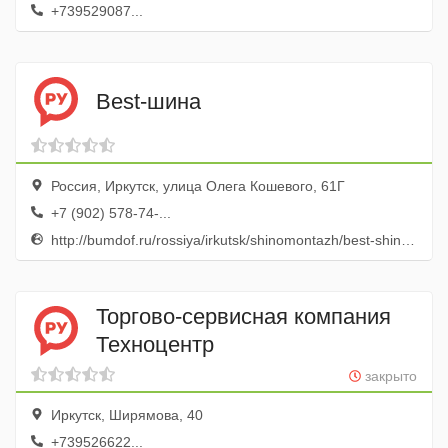
+739529087...
Best-шина
Россия, Иркутск, улица Олега Кошевого, 61Г
+7 (902) 578-74-...
http://bumdof.ru/rossiya/irkutsk/shinomontazh/best-shina-shinnyi-tsentr-ip-karapetov-v.k/
Торгово-сервисная компания
Техноцентр
закрыто
Иркутск, Ширямова, 40
+739526622...