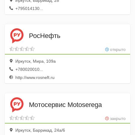
Иркутск, Баррикад, 28
+795014130...
РосНефть
открыто
Иркутск, Мира, 109а
+780020010...
http://www.rosneft.ru
Мотосервис Motoserega
закрыто
Иркутск, Баррикад, 24а/6