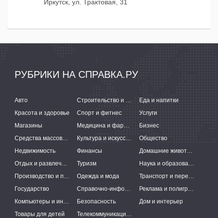
Иркутск, ул. Трактовая, 31
РУБРИКИ НА СПРАВКА.РУ
Авто
Строительство и ремонт
Еда и напитки
Красота и здоровье
Спорт и фитнес
Услуги
Магазины
Медицина и фармацевтика
Бизнес
Средства массовой информации
Культура и искусство
Общество
Недвижимость
Финансы
Домашние животные
Отдых и развлечения
Туризм
Наука и образование
Производство и поставки
Одежда и мода
Транспорт и перевозки
Государство
Справочно-информационные системы
Реклама и полиграфия
Компьютеры и интернет
Безопасность
Дом и интерьер
Товары для детей
Телекоммуникации и связь