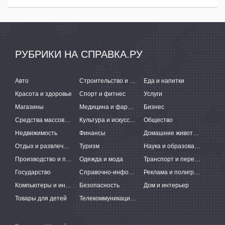
РУБРИКИ НА СПРАВКА.РУ
Авто
Строительство и ремонт
Еда и напитки
Красота и здоровье
Спорт и фитнес
Услуги
Магазины
Медицина и фармацевтика
Бизнес
Средства массовой информации
Культура и искусство
Общество
Недвижимость
Финансы
Домашние животные
Отдых и развлечения
Туризм
Наука и образование
Производство и поставки
Одежда и мода
Транспорт и перевозки
Государство
Справочно-информационные системы
Реклама и полиграфия
Компьютеры и интернет
Безопасность
Дом и интерьер
Товары для детей
Телекоммуникации и связь