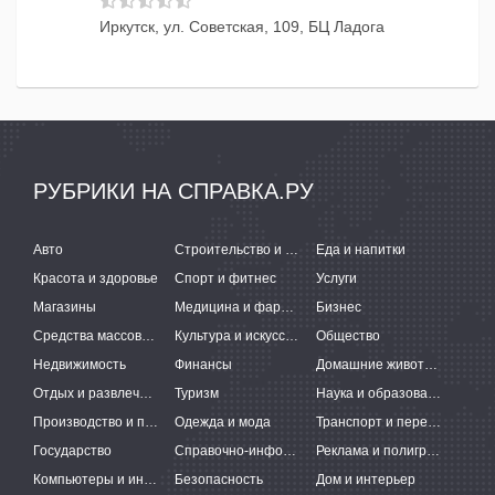
Иркутск, ул. Советская, 109, БЦ Ладога
РУБРИКИ НА СПРАВКА.РУ
Авто
Строительство и ремонт
Еда и напитки
Красота и здоровье
Спорт и фитнес
Услуги
Магазины
Медицина и фармацевтика
Бизнес
Средства массовой информации
Культура и искусство
Общество
Недвижимость
Финансы
Домашние животные
Отдых и развлечения
Туризм
Наука и образование
Производство и поставки
Одежда и мода
Транспорт и перевозки
Государство
Справочно-информационные системы
Реклама и полиграфия
Компьютеры и интернет
Безопасность
Дом и интерьер