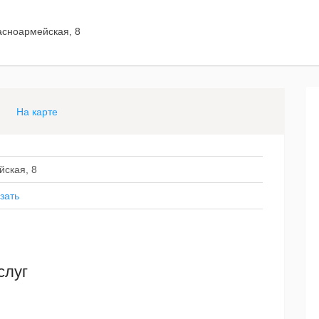
расноармейская, 8
На карте
йская, 8
зать
слуг