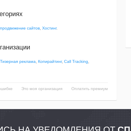
егориях
 продвижение сайтов
,
Хостинг
.
ганизации
Тизерная реклама
,
Копирайтинг
,
Call Tracking
,
ошибке
Это моя организация
Оплатить премиум
СЬ НА УВЕДОМЛЕНИЯ ОТ
СП