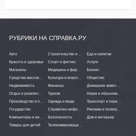
РУБРИКИ НА СПРАВКА.РУ
Авто
Строительство и ремонт
Еда и напитки
Красота и здоровье
Спорт и фитнес
Услуги
Магазины
Медицина и фармацевтика
Бизнес
Средства массовой информации
Культура и искусство
Общество
Недвижимость
Финансы
Домашние животные
Отдых и развлечения
Туризм
Наука и образование
Производство и поставки
Одежда и мода
Транспорт и перевозки
Государство
Справочно-информационные системы
Реклама и полиграфия
Компьютеры и интернет
Безопасность
Дом и интерьер
Товары для детей
Телекоммуникации и связь