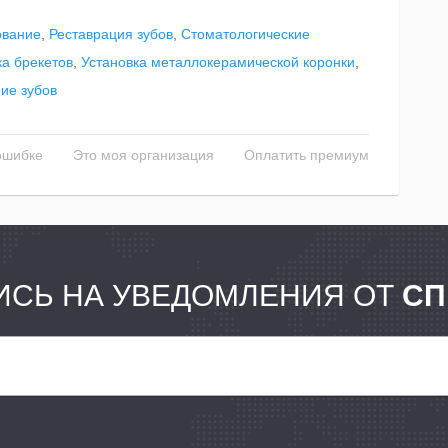
вание
,
Реставрация зубов
,
Стоматологические
ка брекетов
,
Установка металлокерамической коронки
,
ие зубов
ошибке
Это моя организация
Оплатить премиум
СЬ НА УВЕДОМЛЕНИЯ ОТ
СП