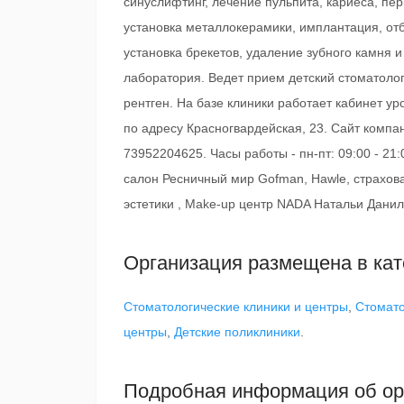
синуслифтинг, лечение пульпита, кариеса, пе
установка металлокерамики, имплантация, отб
установка брекетов, удаление зубного камня и
лаборатория. Ведет прием детский стоматолог
рентген. На базе клиники работает кабинет у
по адресу Красногвардейская, 23. Сайт компан
73952204625. Часы работы - пн-пт: 09:00 - 21:
салон Ресничный мир Gofman, Hawle, страхов
эстетики , Make-up центр NADA Натальи Дани
Организация размещена в кат
Стоматологические клиники и центры
,
Стомато
центры
,
Детские поликлиники
.
Подробная информация об ор