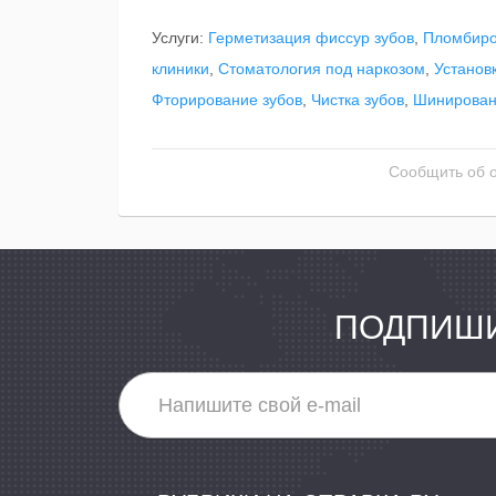
Услуги:
Герметизация фиссур зубов
,
Пломбиро
клиники
,
Стоматология под наркозом
,
Установ
Фторирование зубов
,
Чистка зубов
,
Шинирован
Сообщить об 
ПОДПИШИ