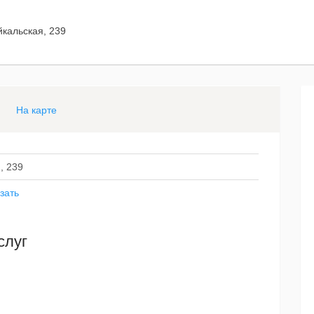
йкальская, 239
На карте
, 239
зать
слуг