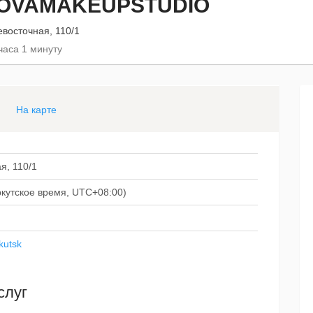
OVAMAKEUPSTUDIO
евосточная, 110/1
часа 1 минуту
На карте
я, 110/1
иркутское время, UTC+08:00)
kutsk
слуг