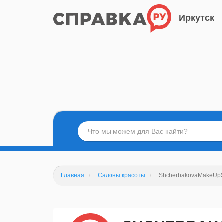
Иркутск
Главная
Салоны красоты
ShcherbakovaMakeUpS