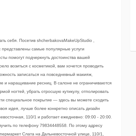
ать себя. Посетив shcherbakovaMakeUpStudio ,
ас представлены самые популярные услуги
сты помогут подчеркнуть достоинства вашей
оело возиться с косметикой, вам хочется проводить
можность записаться на повседневный макияж,
е и наращивание ресниц. В салоне не ограничиваются
рмой ногтей, убрать отросшую кутикулу, отполировать
сти специальное покрытие — здесь вы можете сходить
своя идея, лучше более конкретно описать дизайн
восточная, 110/1 и работает ежедневно: 09:00 - 20:00.
чить по телефону 79834448558. По этому адресу
упермаркет Слата на Дальневосточной улице, 110/1,