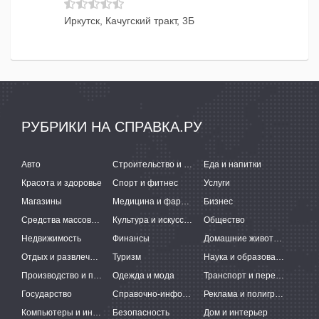
Иркутск, Качугский тракт, 3Б
РУБРИКИ НА СПРАВКА.РУ
Авто
Строительство и ремонт
Еда и напитки
Красота и здоровье
Спорт и фитнес
Услуги
Магазины
Медицина и фармацевтика
Бизнес
Средства массовой информации
Культура и искусство
Общество
Недвижимость
Финансы
Домашние животные
Отдых и развлечения
Туризм
Наука и образование
Производство и поставки
Одежда и мода
Транспорт и перевозки
Государство
Справочно-информационные системы
Реклама и полиграфия
Компьютеры и интернет
Безопасность
Дом и интерьер