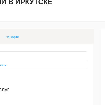
И В ИРКУТСКЕ
На карте
зать
слуг