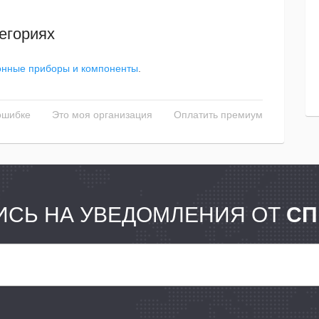
егориях
онные приборы и компоненты
.
ошибке
Это моя организация
Оплатить премиум
СЬ НА УВЕДОМЛЕНИЯ ОТ
СП