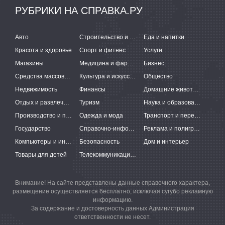
РУБРИКИ НА СПРАВКА.РУ
Авто
Строительство и ремонт
Еда и напитки
Красота и здоровье
Спорт и фитнес
Услуги
Магазины
Медицина и фармацевтика
Бизнес
Средства массовой информации
Культура и искусство
Общество
Недвижимость
Финансы
Домашние животные
Отдых и развлечения
Туризм
Наука и образование
Производство и поставки
Одежда и мода
Транспорт и перевозки
Государство
Справочно-информационные системы
Реклама и полиграфия
Компьютеры и интернет
Безопасность
Дом и интерьер
Товары для детей
Телекоммуникации и связь
Внимание! На сайте представлены данные справочного характера,
размещение осуществляется бесплатно, исключая сугубо рекламную
информацию.
За содержание и достоверность данных Администрация
ответственности не несет.