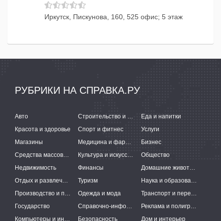
Иркутск, Пискунова, 160, 525 офис; 5 этаж
РУБРИКИ НА СПРАВКА.РУ
Авто
Строительство и ремонт
Еда и напитки
Красота и здоровье
Спорт и фитнес
Услуги
Магазины
Медицина и фармацевтика
Бизнес
Средства массовой информации
Культура и искусство
Общество
Недвижимость
Финансы
Домашние животные
Отдых и развлечения
Туризм
Наука и образование
Производство и поставки
Одежда и мода
Транспорт и перевозки
Государство
Справочно-информационные системы
Реклама и полиграфия
Компьютеры и интернет
Безопасность
Дом и интерьер