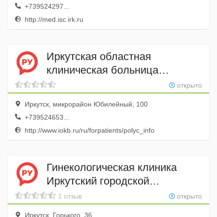
+739524297...
http://med.isc.irk.ru
Иркутская областная
клиническая больница
Областная консультативная
открыто
поликлиника
Иркутск, микрорайон Юбилейный, 100
+739524653...
http://www.iokb.ru/ru/forpatients/polyc_info
Гинекологическая клиника
Иркутский городской
перинатальный центр
1 отзыв
открыто
Иркутск, Горького, 36