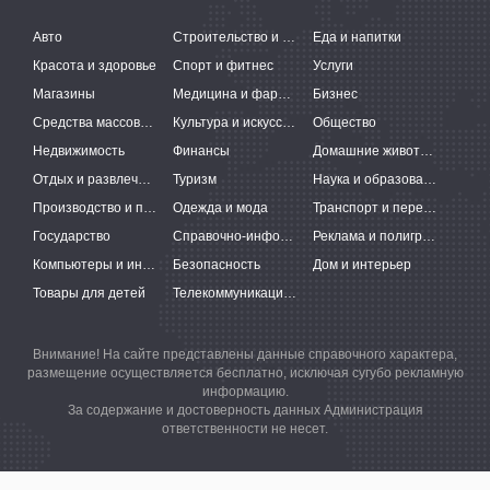
Авто
Строительство и ремонт
Еда и напитки
Красота и здоровье
Спорт и фитнес
Услуги
Магазины
Медицина и фармацевтика
Бизнес
Средства массовой информации
Культура и искусство
Общество
Недвижимость
Финансы
Домашние животные
Отдых и развлечения
Туризм
Наука и образование
Производство и поставки
Одежда и мода
Транспорт и перевозки
Государство
Справочно-информационные системы
Реклама и полиграфия
Компьютеры и интернет
Безопасность
Дом и интерьер
Товары для детей
Телекоммуникации и связь
Внимание! На сайте представлены данные справочного характера,
размещение осуществляется бесплатно, исключая сугубо рекламную
информацию.
За содержание и достоверность данных Администрация
ответственности не несет.