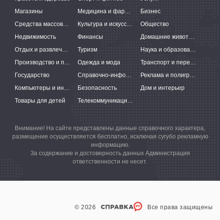
Магазины
Медицина и фармацевтика
Бизнес
Средства массовой информации
Культура и искусство
Общество
Недвижимость
Финансы
Домашние животные
Отдых и развлечения
Туризм
Наука и образование
Производство и поставки
Одежда и мода
Транспорт и перевозки
Государство
Справочно-информационные системы
Реклама и полиграфия
Компьютеры и интернет
Безопасность
Дом и интерьер
Товары для детей
Телекоммуникации и связь
Внимание! На сайте представлены данные справочного характера,
размещение осуществляется бесплатно, исключая сугубо рекламную
информацию.
За содержание и достоверность данных Администрация
ответственности не несет.
© 2026
Все права защищены