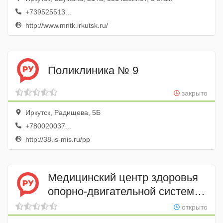
+739525513...
http://www.mntk.irkutsk.ru/
Поликлиника № 9
закрыто
Иркутск, Радищева, 5Б
+780020037...
http://38.is-mis.ru/pp
Медицинский центр здоровья
опорно-двигательной системы
Элитэ
открыто