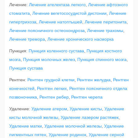
Лечение:
Лечение ателектаза легкого
,
Лечение афтозного
стоматита
,
Лечение вегетососудистой дистонии
,
Лечение
гипертрихоза
,
Лечение натоптышей
,
Лечение перитонита
,
Лечение поясничного остеохондроза
,
Лечение трахомы
,
Лечение тремора
,
Лечение хронического насморка
Пункция:
Пункция коленного сустава
,
Пункция костного
мозга
,
Пункция молочных желез
,
Пункция спинного мозга
,
Пункция сустава
Рентген:
Рентген грудной клетки
,
Рентген желудка
,
Рентген
конечностей
,
Рентген легких
,
Рентген поясничного отдела
позвоночника
,
Рентген ребер
,
Рентген черепа
Удаление:
Удаление атером
,
Удаление кисты
,
Удаление
кисты молочной железы
,
Удаление лазером растяжек
,
Удаление матки
,
Удаление молочной железы
,
Удаление
пигментных пятен
,
Удаление родинок
,
Удаление серной