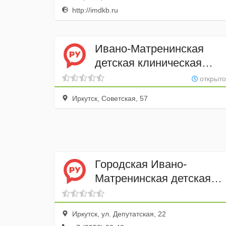
http://imdkb.ru
Ивано-Матренинская
детская клиническая
больница Детский
открыто
травмпункт, Ивано-
Иркутск, Советская, 57
Матренинская детская
клиническая больница
Городская Ивано-
Матренинская детская
клиническая больница
пульмонологическое
Иркутск, ул. Депутатская, 22
отделение