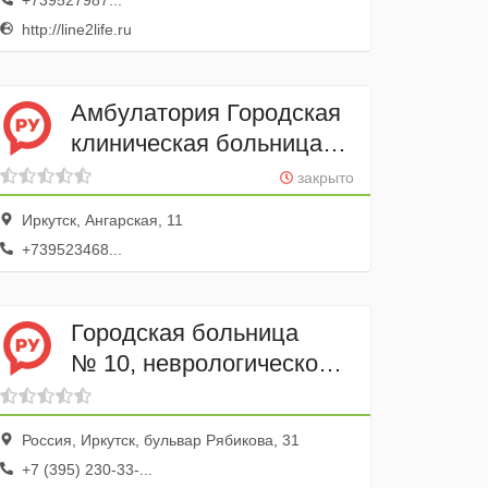
+739527987...
http://line2life.ru
Амбулатория Городская
клиническая больница
№ 8
закрыто
Иркутск, Ангарская, 11
+739523468...
Городская больница
№ 10, неврологическое
отделение
Россия, Иркутск, бульвар Рябикова, 31
+7 (395) 230-33-...