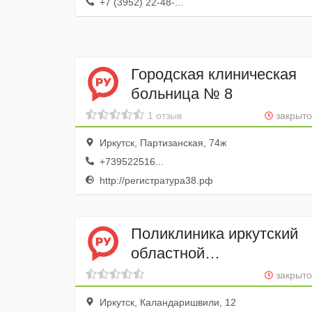
+7 (3952) 22-48-...
Городская клиническая
больница № 8
1 отзыв
закрыто
Иркутск, Партизанская, 74ж
+739522516...
http://регистратура38.рф
Поликлиника иркутский
областной
онкологический
закрыто
диспансер
Иркутск, Каландаришвили, 12