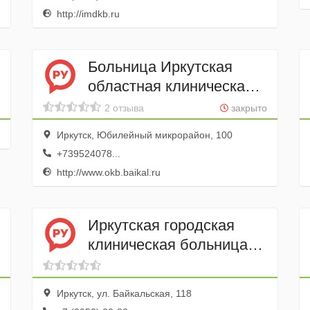
http://imdkb.ru
Больница Иркутская
областная клиническая
больница
2 отзыва
закрыто
Иркутск, Юбилейный микрорайон, 100
+739524078...
http://www.okb.baikal.ru
Иркутская городская
клиническая больница
№ 1 Эндоскопическое
отделение
Иркутск, ул. Байкальская, 118