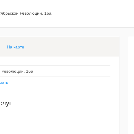
М
ктябрьской Революции, 16а
На карте
й Революции, 16а
зать
слуг