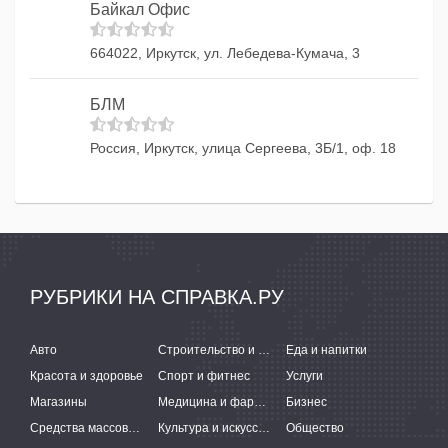
Байкал Офис
664022, Иркутск, ул. Лебедева-Кумача, 3
БЛМ
Россия, Иркутск, улица Сергеева, 3Б/1, оф. 18
РУБРИКИ НА СПРАВКА.РУ
Авто
Строительство и ремонт
Еда и напитки
Красота и здоровье
Спорт и фитнес
Услуги
Магазины
Медицина и фармацевтика
Бизнес
Средства массовой информации
Культура и искусство
Общество