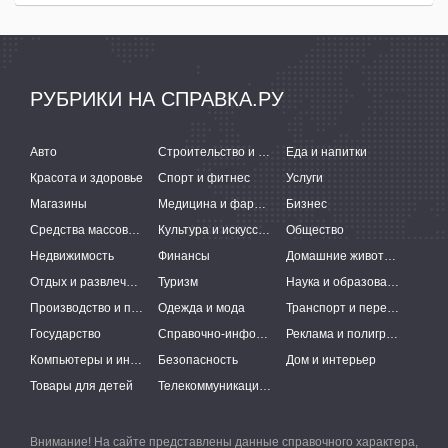
РУБРИКИ НА СПРАВКА.РУ
Авто
Строительство и ремонт
Еда и напитки
Красота и здоровье
Спорт и фитнес
Услуги
Магазины
Медицина и фармацевтика
Бизнес
Средства массовой информации
Культура и искусство
Общество
Недвижимость
Финансы
Домашние животные
Отдых и развлечения
Туризм
Наука и образование
Производство и поставки
Одежда и мода
Транспорт и перевозки
Государство
Справочно-информационные системы
Реклама и полиграфия
Компьютеры и интернет
Безопасность
Дом и интерьер
Товары для детей
Телекоммуникации и связь
Внимание! На сайте представлены данные справочного характера,