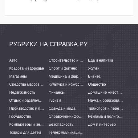
РУБРИКИ НА СПРАВКА.РУ
Авто
Строительство и ремонт
Еда и напитки
Красота и здоровье
Спорт и фитнес
Услуги
Магазины
Медицина и фармацевтика
Бизнес
Средства массовой информации
Культура и искусство
Общество
Недвижимость
Финансы
Домашние животные
Отдых и развлечения
Туризм
Наука и образование
Производство и поставки
Одежда и мода
Транспорт и перевозки
Государство
Справочно-информационные системы
Реклама и полиграфия
Компьютеры и интернет
Безопасность
Дом и интерьер
Товары для детей
Телекоммуникации и связь