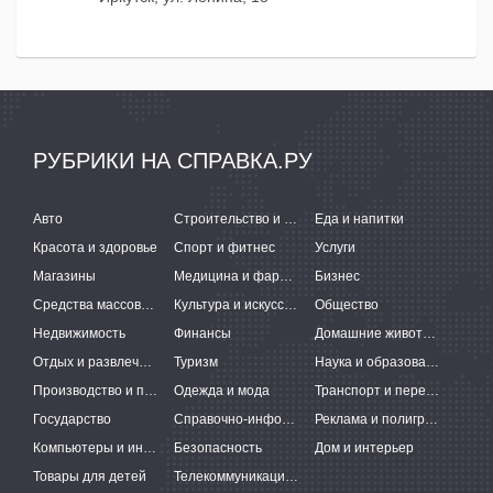
РУБРИКИ НА СПРАВКА.РУ
Авто
Строительство и ремонт
Еда и напитки
Красота и здоровье
Спорт и фитнес
Услуги
Магазины
Медицина и фармацевтика
Бизнес
Средства массовой информации
Культура и искусство
Общество
Недвижимость
Финансы
Домашние животные
Отдых и развлечения
Туризм
Наука и образование
Производство и поставки
Одежда и мода
Транспорт и перевозки
Государство
Справочно-информационные системы
Реклама и полиграфия
Компьютеры и интернет
Безопасность
Дом и интерьер
Товары для детей
Телекоммуникации и связь