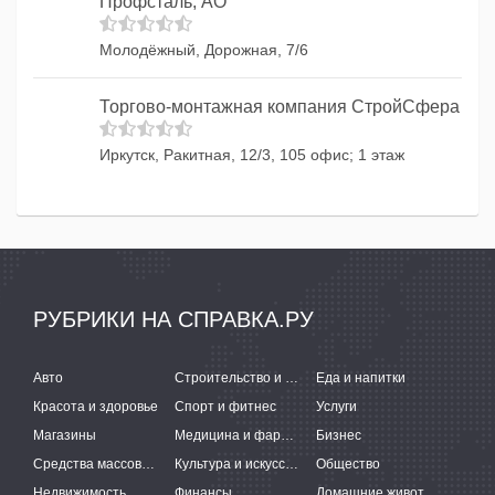
Профсталь, АО
Молодёжный, Дорожная, 7/6
Торгово-монтажная компания СтройСфера
Иркутск, Ракитная, 12/3, 105 офис; 1 этаж
РУБРИКИ НА СПРАВКА.РУ
Авто
Строительство и ремонт
Еда и напитки
Красота и здоровье
Спорт и фитнес
Услуги
Магазины
Медицина и фармацевтика
Бизнес
Средства массовой информации
Культура и искусство
Общество
Недвижимость
Финансы
Домашние животные