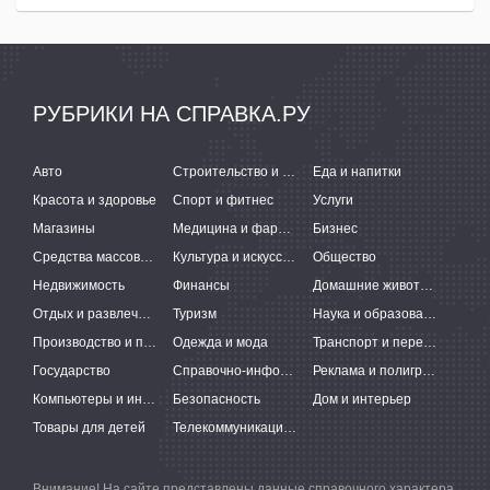
РУБРИКИ НА СПРАВКА.РУ
Авто
Строительство и ремонт
Еда и напитки
Красота и здоровье
Спорт и фитнес
Услуги
Магазины
Медицина и фармацевтика
Бизнес
Средства массовой информации
Культура и искусство
Общество
Недвижимость
Финансы
Домашние животные
Отдых и развлечения
Туризм
Наука и образование
Производство и поставки
Одежда и мода
Транспорт и перевозки
Государство
Справочно-информационные системы
Реклама и полиграфия
Компьютеры и интернет
Безопасность
Дом и интерьер
Товары для детей
Телекоммуникации и связь
Внимание! На сайте представлены данные справочного характера,