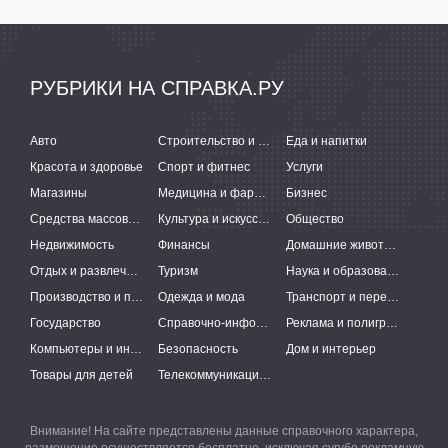
РУБРИКИ НА СПРАВКА.РУ
Авто
Строительство и ремонт
Еда и напитки
Красота и здоровье
Спорт и фитнес
Услуги
Магазины
Медицина и фармацевтика
Бизнес
Средства массовой информации
Культура и искусство
Общество
Недвижимость
Финансы
Домашние животные
Отдых и развлечения
Туризм
Наука и образование
Производство и поставки
Одежда и мода
Транспорт и перевозки
Государство
Справочно-информационные системы
Реклама и полиграфия
Компьютеры и интернет
Безопасность
Дом и интерьер
Товары для детей
Телекоммуникации и связь
Внимание! На сайте представлены данные справочного характера,