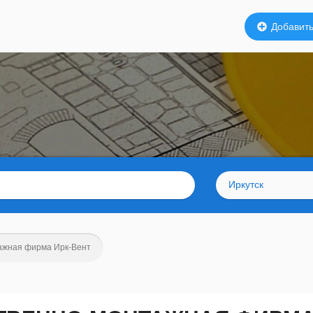
Добавить
Иркутск
ажная фирма Ирк-Вент