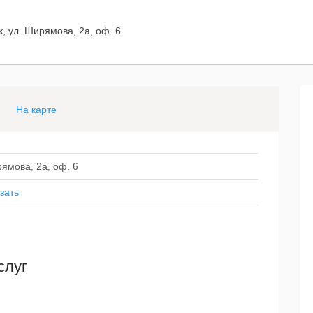
к, ул. Ширямова, 2а, оф. 6
На карте
рямова, 2а, оф. 6
зать
слуг