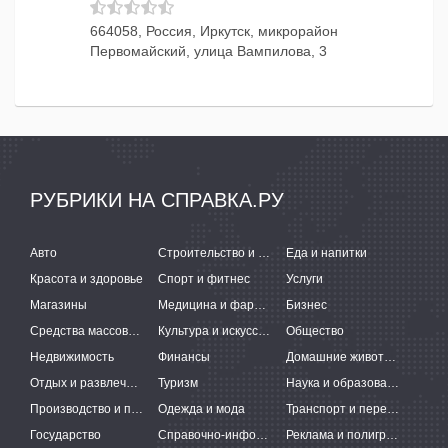
664058, Россия, Иркутск, микрорайон
Первомайский, улица Вампилова, 3
РУБРИКИ НА СПРАВКА.РУ
Авто
Строительство и ремонт
Еда и напитки
Красота и здоровье
Спорт и фитнес
Услуги
Магазины
Медицина и фармацевтика
Бизнес
Средства массовой информации
Культура и искусство
Общество
Недвижимость
Финансы
Домашние животные
Отдых и развлечения
Туризм
Наука и образование
Производство и поставки
Одежда и мода
Транспорт и перевозки
Государство
Справочно-информационные системы
Реклама и полиграфия