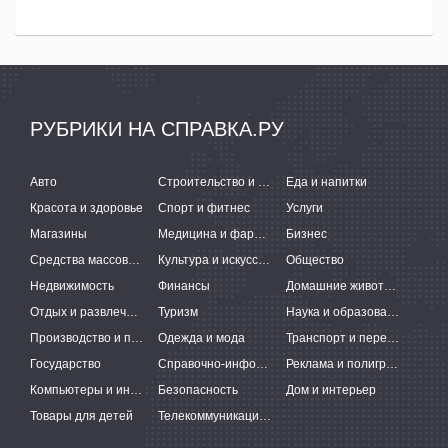
РУБРИКИ НА СПРАВКА.РУ
Авто
Строительство и ремонт
Еда и напитки
Красота и здоровье
Спорт и фитнес
Услуги
Магазины
Медицина и фармацевтика
Бизнес
Средства массовой информации
Культура и искусство
Общество
Недвижимость
Финансы
Домашние животные
Отдых и развлечения
Туризм
Наука и образование
Производство и поставки
Одежда и мода
Транспорт и перевозки
Государство
Справочно-информационные системы
Реклама и полиграфия
Компьютеры и интернет
Безопасность
Дом и интерьер
Товары для детей
Телекоммуникации и связь