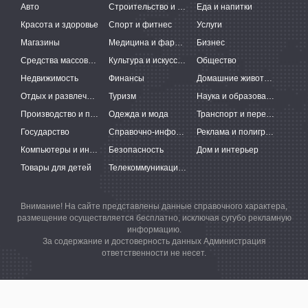
Авто
Строительство и ремонт
Еда и напитки
Красота и здоровье
Спорт и фитнес
Услуги
Магазины
Медицина и фармацевтика
Бизнес
Средства массовой информации
Культура и искусство
Общество
Недвижимость
Финансы
Домашние животные
Отдых и развлечения
Туризм
Наука и образование
Производство и поставки
Одежда и мода
Транспорт и перевозки
Государство
Справочно-информационные системы
Реклама и полиграфия
Компьютеры и интернет
Безопасность
Дом и интерьер
Товары для детей
Телекоммуникации и связь
Внимание! На сайте представлены данные справочного характера,
размещение осуществляется бесплатно, исключая сугубо рекламную
информацию.
За содержание и достоверность данных Администрация
ответственности не несет.