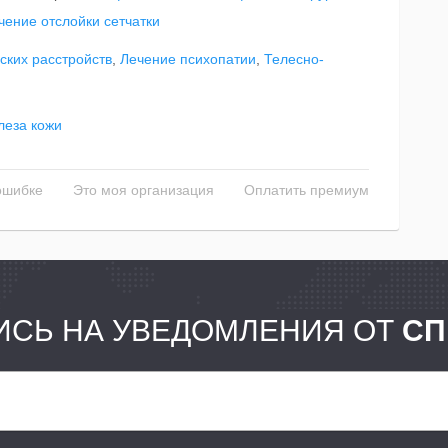
чение отслойки сетчатки
ских расстройств
,
Лечение психопатии
,
Телесно-
леза кожи
ошибке
Это моя организация
Оплатить премиум
СЬ НА УВЕДОМЛЕНИЯ ОТ
СП