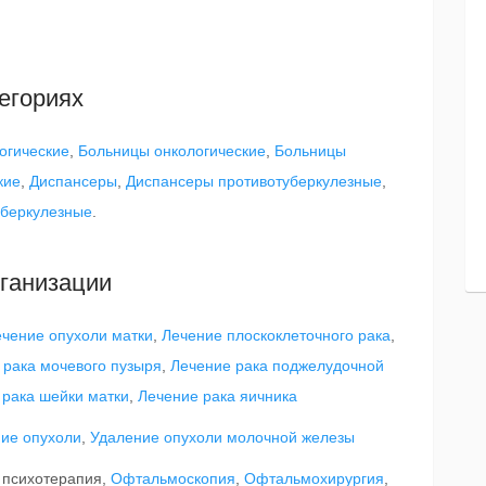
егориях
огические
,
Больницы онкологические
,
Больницы
кие
,
Диспансеры
,
Диспансеры противотуберкулезные
,
уберкулезные
.
ганизации
чение опухоли матки
,
Лечение плоскоклеточного рака
,
 рака мочевого пузыря
,
Лечение рака поджелудочной
 рака шейки матки
,
Лечение рака яичника
ие опухоли
,
Удаление опухоли молочной железы
 психотерапия,
Офтальмоскопия
,
Офтальмохирургия
,